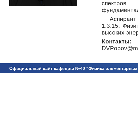
спектров
фундаментал
Аспирант
1.3.15. Физ
высоких энер
Контакты:
DVPopov@me
Официальный сайт кафедры №40 "Физика элементарных