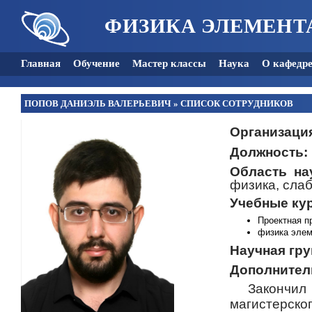
ФИЗИКА ЭЛЕМЕНТ
Главная
Обучение
Мастер классы
Наука
О кафедр
ПОПОВ ДАНИЭЛЬ ВАЛЕРЬЕВИЧ
»
СПИСОК СОТРУДНИКОВ
Организаци
Должность:
Область на
физика, сла
Учебные ку
Проектная п
физика элем
Научная гру
Дополнител
Закончил
магистерског