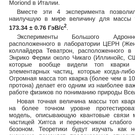
Moriond в Италии.
Вместе эти 4 эксперимента позволи
наилучшую в мире величину для массы т
2
173.34 ± 0.76 ГэВ/c
.
Эксперименты Большого Адронн
расположенного в лаборатории ЦЕРН (Жен
коллайдера Теватрон, расположенного в
Энрико Ферми около Чикаго (Иллинойс, СШ
которые вообще видели топ кварки
элементарных частиц, которые когда-либ
Огромная масса топ кварка (более чем в 1
протона) делает его одним из наиболее ва
работе физиков по пониманию природы Все
Новая точная величина массы топ квар
на более точном уровне протестирова
модель, описывающую квантовые связи м
частицей Хиггса и переносчиком слабого
бозоном. Теоретики будут изучать как 