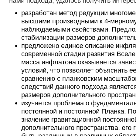
нами подхода, удалось получить интере
разработан метод редукции многоме
высшими производными к 4-мерному
наблюдаемыми свойствами. Предло
стабилизации размеров дополнитель
предложено единое описание инфля
современной стадии развития Вселе
масса инфлатона оказывается зави
условий, что позволяет объяснить е
сравнению с планковским масштабо
следствий данного подхода являетс
размеров дополнительного простран
изучается проблема о фундаменталь
постоянной и постоянной Планка. По
значение гравитационной постоянно
дополнительного пространства, его 
быть различным в различных област