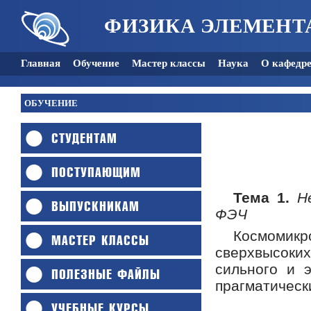
ФИЗИКА ЭЛЕМЕНТ
Главная
Обучение
Мастер классы
Наука
О кафедр
ОБУЧЕНИЕ
СТУДЕНТАМ
ПОСТУПАЮЩИМ
Тема 1.
Н
ВЫПУСКНИКАМ
ФЭЧ
Космомик
МАСТЕР КЛАССЫ
сверхвысоких
сильного и э
ПОЛЕЗНЫЕ ФАЙЛЫ
прагматическ
УЧЕБНЫЕ КУРСЫ