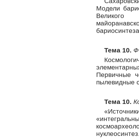
Сахаровск
Модели бари
Великого 
майоранавс
бариосинтеза
Тема 10.
Ф
Космолог
элементарных
Первичные ч
пылевидные с
Тема 10.
К
«Источни
«интегральн
космоархео
нуклеосин