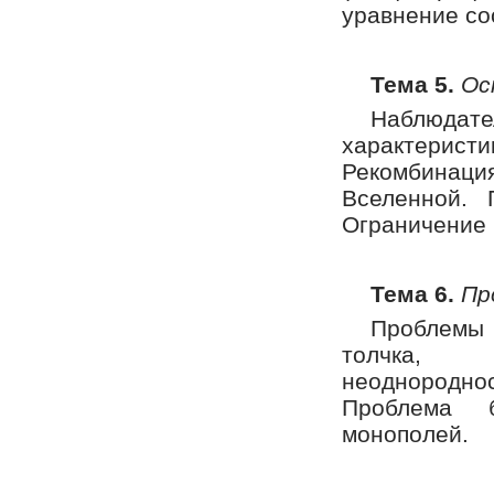
уравнение со
Тема 5.
Ос
Наблюда
характерис
Рекомбинац
Вселенной. 
Ограничение 
Тема 6.
Пр
Проблемы 
толчка, п
неоднороднос
Проблема б
монополей.