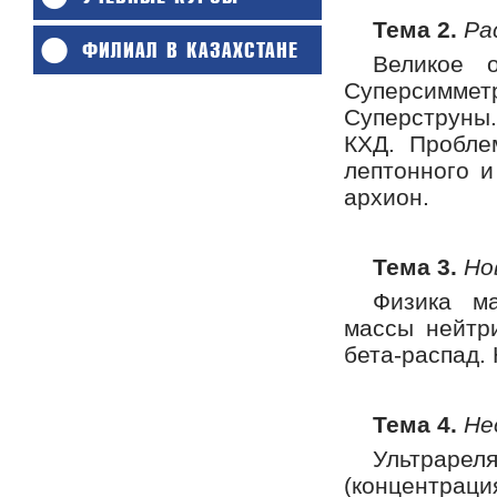
Тема 2.
Ра
ФИЛИАЛ В КАЗАХСТАНЕ
Великое о
Суперсиммет
Суперструны.
КХД. Пробле
лептонного и
архион.
Тема 3.
Но
Физика ма
массы нейтр
бета-распад.
Тема 4.
Не
Ультраре
(концентрац