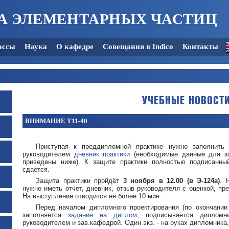
А ЭЛЕМЕНТАРНЫХ ЧАСТИЦ
ассы
Наука
О кафедре
Совещания в Indico
Контакты
УЧЕБНЫЕ НОВОСТ
ВНИМАНИЕ Т11-40
Приступая к преддипломной практике нужно заполнить
руководителем
дневник практики
(необходимые данные для з
приведены ниже). К защите практики полностью подписанны
сдается.
Защита практики пройдёт
3 ноября в 12.00 (в Э-124а)
. 
нужно иметь отчет, дневник, отзыв руководителя с оценкой, пр
На выступление отводится не более 10 мин.
Перед началом дипломного проектирования (по окончании 
заполняется
задание на диплом
, подписывается дипломн
руководителем и зав.кафедрой. Один экз. - на руках дипломника,