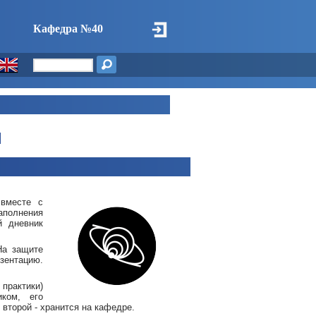
Кафедра №40
И
 вместе с
аполнения
й дневник
На защите
езентацию.
практики)
иком, его
 второй - хранится на кафедре.