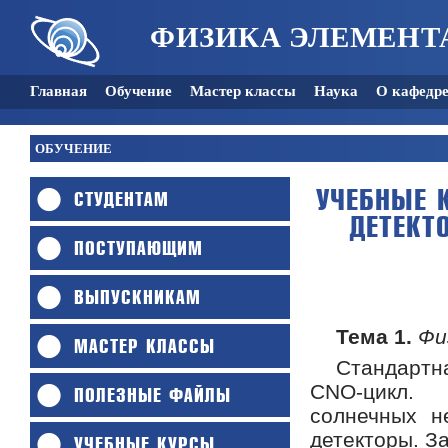
ФИЗИКА ЭЛЕМЕНТ
Главная
Обучение
Мастер классы
Наука
О кафедр
ОБУЧЕНИЕ
УЧЕБНЫЕ 
СТУДЕНТАМ
ДЕТЕКТ
ПОСТУПАЮЩИМ
ВЫПУСКНИКАМ
Тема 1.
Фи
МАСТЕР КЛАССЫ
Стандартн
CNO-цикл. 
ПОЛЕЗНЫЕ ФАЙЛЫ
солнечных н
детекторы. З
УЧЕБНЫЕ КУРСЫ