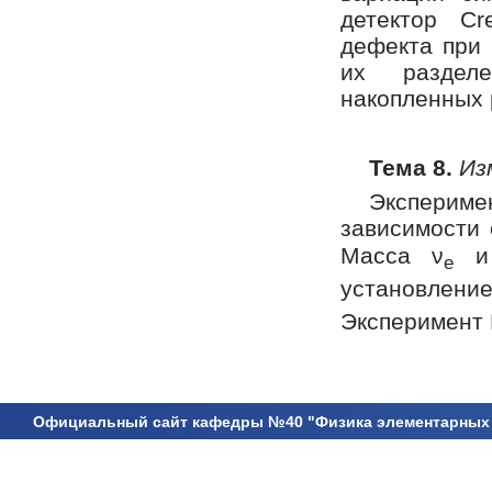
детектор Cr
дефекта при 
их разделе
накопленных 
Тема 8.
Из
Экспериме
зависимости 
Масса ν
и 
e
установлен
Эксперимент 
Официальный сайт кафедры №40 "Физика элементарных