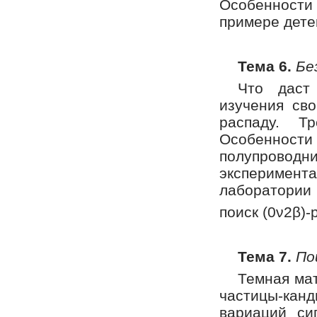
Особенности
примере дете
Тема 6.
Бе
Что даст
изучения сво
распаду. Т
Особенност
полупроводн
эксперимен
лаборатории
поиск (0ν2β)
Тема 7.
По
Темная мат
частицы-кан
вариаций си