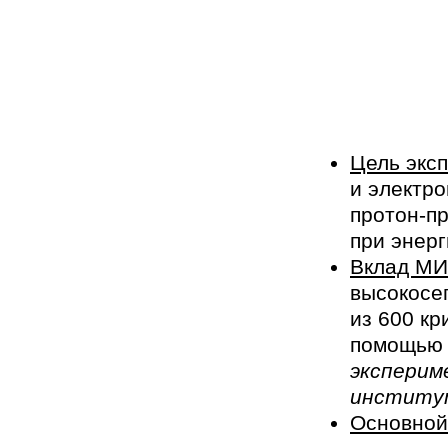
Цель экс
и электро
протон-п
при энерг
Вклад М
высокосе
из 600 кр
помощью 
эксперим
институ
Основной