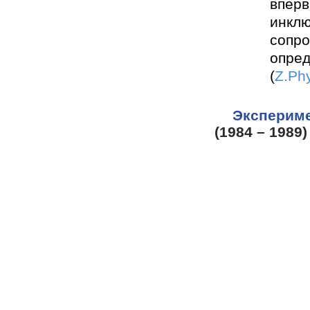
вперв
инклю
сопро
опред
(
Z.Ph
Эксперим
(1984 – 1989)