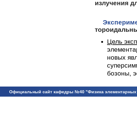
излучения дл
Эксперим
тороидальны
Цель экс
элемента
новых явл
суперсим
бозоны, 
Официальный сайт кафедры №40 "Физика элементарных