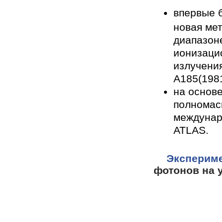
впервые 
новая ме
диапазоне
ионизаци
излучения
A185(1981
на основ
полномас
междунар
ATLAS.
Эксперим
фотонов на у