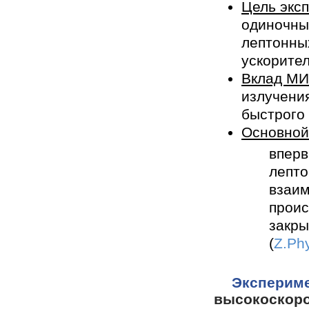
Цель экс
одиночны
лептонны
ускорите
Вклад М
излучени
быстрого 
Основной
вперв
лепто
взаим
проис
закры
(
Z.Ph
Экспер
высокоско