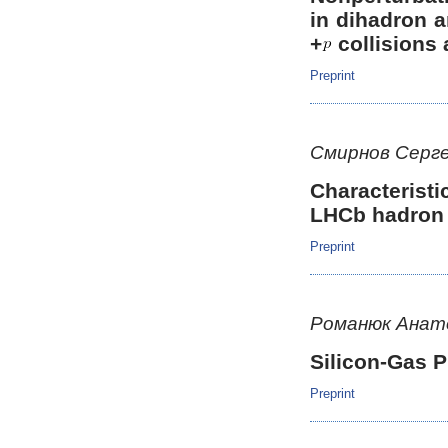
in dihadron a
+
collisions 
Preprint
Смирнов Серг
Characteristi
LHCb hadron 
Preprint
Романюк Анат
Silicon-Gas P
Preprint