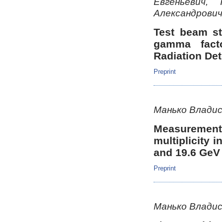
Евгеньевич,
Александрови
Test beam stu
gamma fact
Radiation Det
Preprint
Манько Владис
Measurements
multiplicity i
and 19.6 GeV
Preprint
Манько Владис