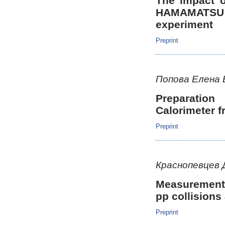
The impact o
HAMAMATSU R
experiment
Preprint
Попова Елена
Preparatio
Calorimeter f
Preprint
Краснопевцев
Measurement
pp collisions
Preprint