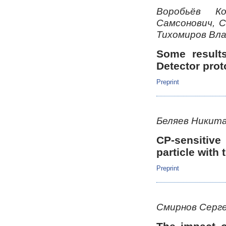
Воробьёв К
Самсонович, 
Тихомиров Вл
Some results
Detector pro
Preprint
Беляев Никит
CP-sensitiv
particle with
Preprint
Смирнов Серг