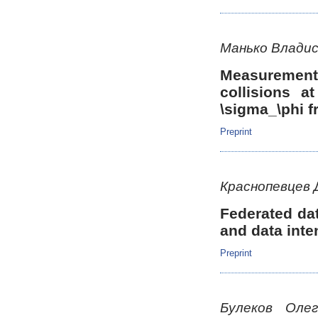
Манько Владис
Measurement
collisions 
\sigma_\phi f
Preprint
Краснопевцев
Federated da
and data inte
Preprint
Булеков Оле