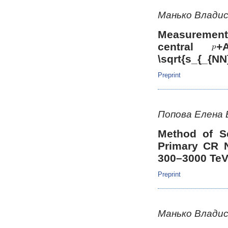
Манько Владис
Measurement
central
+
\sqrt{s_{_{N
Preprint
Попова Елена
Method of S
Primary CR N
300–3000 Te
Preprint
Манько Владис