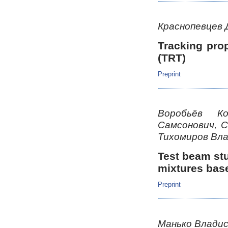
Краснопевцев
Tracking prop
(TRT)
Preprint
Воробьёв К
Самсонович, 
Тихомиров Вл
Test beam stu
mixtures base
Preprint
Манько Владис