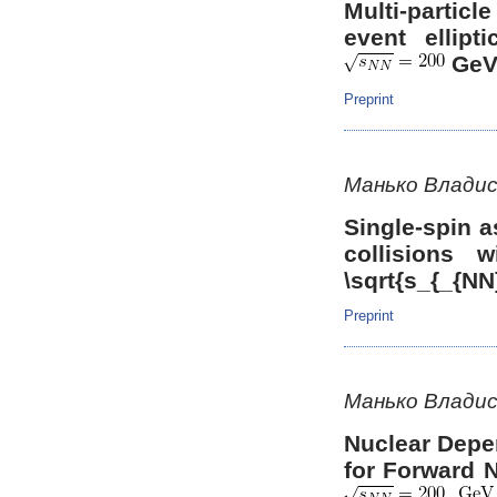
Multi-particl
event ellipt
Ge
Preprint
Манько Владис
Single-spin 
collisions 
\sqrt{s_{_{N
Preprint
Манько Владис
Nuclear Depe
for Forward 