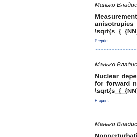
Манько Владис
Measurement 
anisotropie
\sqrt{s_{_{N
Preprint
Манько Владис
Nuclear depe
for forward 
\sqrt{s_{_{N
Preprint
Манько Владис
Nonperturbat