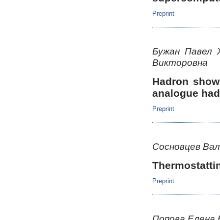
Preprint
Бужан Павел 
Викторовна
Hadron showe
analogue had
Preprint
Сосновцев Ва
Thermostattin
Preprint
Попова Елена