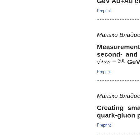
GeV Au
Au c
Preprint
Манько Владис
Measurement 
second- and 
Ge
Preprint
Манько Владис
Creating smal
quark-gluon 
Preprint