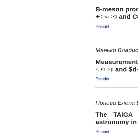
B-meson prod
+
and Cu
Preprint
Манько Владис
Measurement
and $d
Preprint
Попова Елена
The TAIGA 
astronomy in 
Preprint