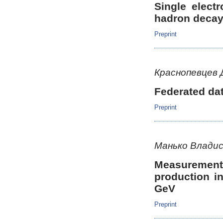
Single elect
hadron decay
Preprint
Краснопевцев
Federated da
Preprint
Манько Владис
Measurements
production in
GeV
Preprint