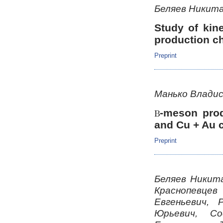
Беляев Никит
Study of kin
production c
Preprint
Манько Владис
-meson prod
and Cu + Au c
Preprint
Беляев Никит
Краснопевце
Евгеньевич,
Юрьевич, С