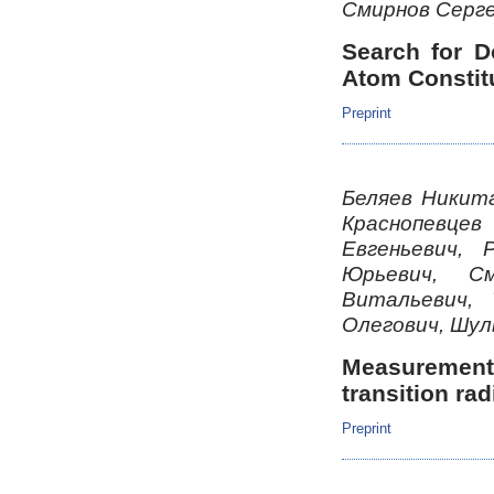
Смирнов Серг
Search for D
Atom Constit
Preprint
Беляев Никит
Краснопевце
Евгеньевич,
Юрьевич, С
Витальевич,
Олегович, Шул
Measurement
transition rad
Preprint